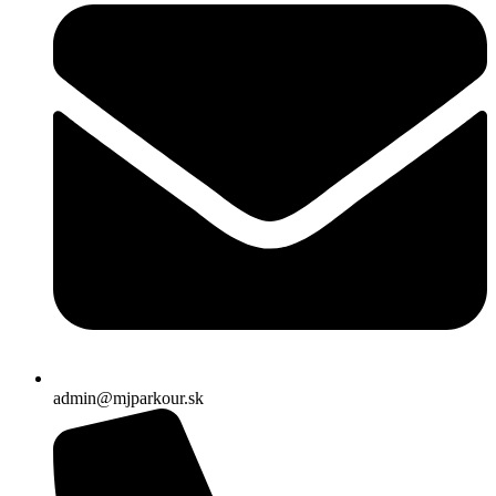
admin@mjparkour.sk