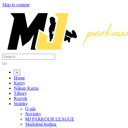
Skip to content
+
Home
Kurzy
Nákup Kurzu
Tábory
Rozvrh
Stránky
O nás
Novinky
MJ PARKOUR LEAGUE
Skušobná hodina