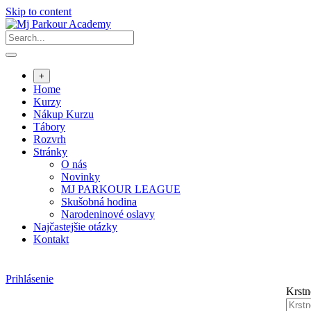
Skip to content
+
Home
Kurzy
Nákup Kurzu
Tábory
Rozvrh
Stránky
O nás
Novinky
MJ PARKOUR LEAGUE
Skušobná hodina
Narodeninové oslavy
Najčastejšie otázky
Kontakt
Prihlásenie
Krst