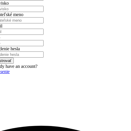
visko
ateľské meno
il
o
denie hesla
strovať
dy have an account?
ásenie