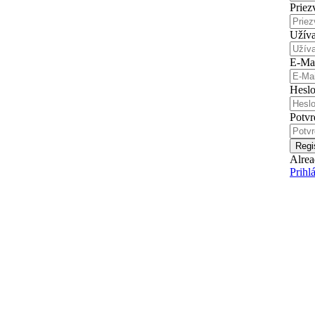
Priez
Užív
E-Ma
Hesl
Potvr
Regi
Alrea
Prihl
Parkour kurzy pre Každého !