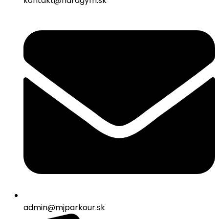
kontakt@hardgym.sk
admin@mjparkour.sk