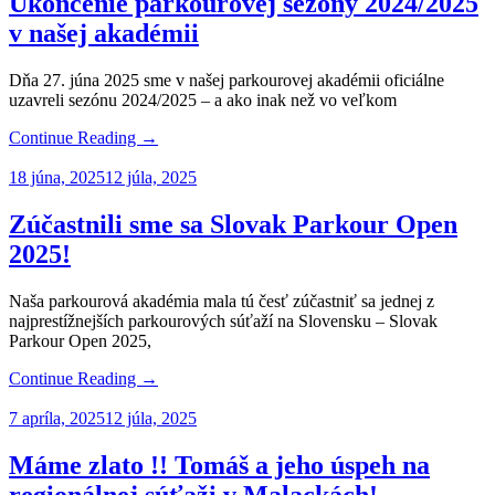
Ukončenie parkourovej sezóny 2024/2025
v našej akadémii
Dňa 27. júna 2025 sme v našej parkourovej akadémii oficiálne
uzavreli sezónu 2024/2025 – a ako inak než vo veľkom
Continue Reading →
18 júna, 2025
12 júla, 2025
Zúčastnili sme sa Slovak Parkour Open
2025!
Naša parkourová akadémia mala tú česť zúčastniť sa jednej z
najprestížnejších parkourových súťaží na Slovensku – Slovak
Parkour Open 2025,
Continue Reading →
7 apríla, 2025
12 júla, 2025
Máme zlato !! Tomáš a jeho úspeh na
regionálnej súťaži v Malackách!