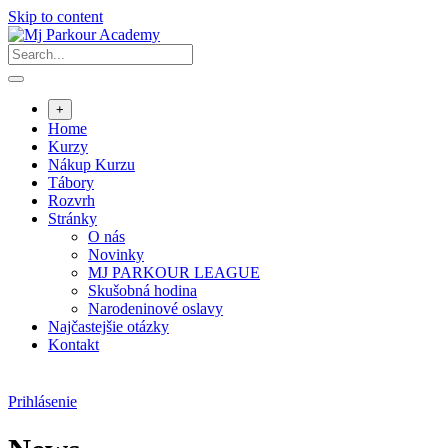
Skip to content
+
Home
Kurzy
Nákup Kurzu
Tábory
Rozvrh
Stránky
O nás
Novinky
MJ PARKOUR LEAGUE
Skušobná hodina
Narodeninové oslavy
Najčastejšie otázky
Kontakt
Prihlásenie