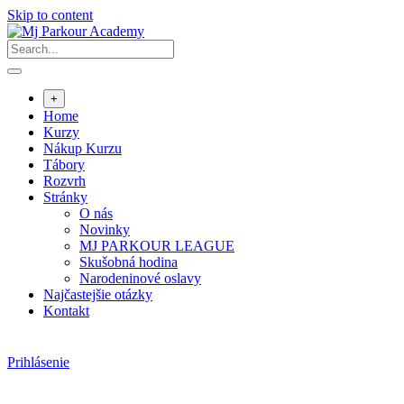
Skip to content
+
Home
Kurzy
Nákup Kurzu
Tábory
Rozvrh
Stránky
O nás
Novinky
MJ PARKOUR LEAGUE
Skušobná hodina
Narodeninové oslavy
Najčastejšie otázky
Kontakt
Prihlásenie