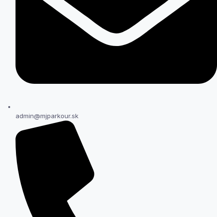
admin@mjparkour.sk