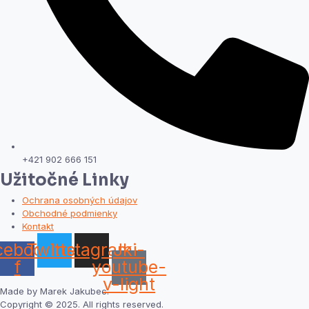
+421 902 666 151
Užitočné Linky
Ochrana osobných údajov
Obchodné podmienky
Kontakt
cebook-
Twitter
Instagram
Jki-
f
youtube-
v-light
Made by Marek Jakubec.
Copyright © 2025. All rights reserved.