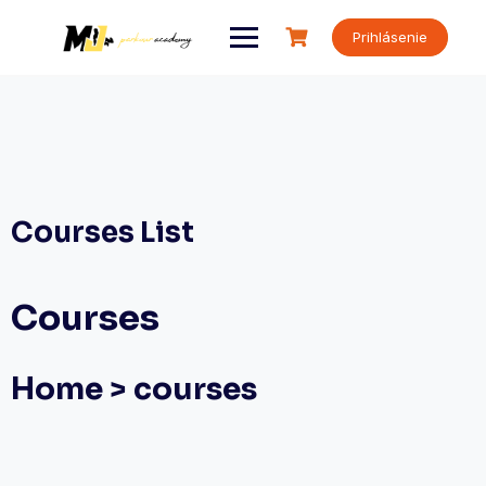
Skip
to
Prihlásenie
content
Courses List
Courses
Home > courses